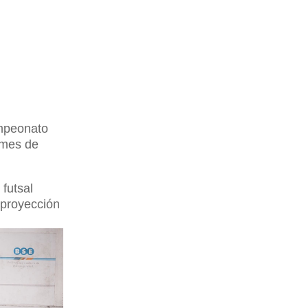
ampeonato
l mes de
 futsal
 proyección