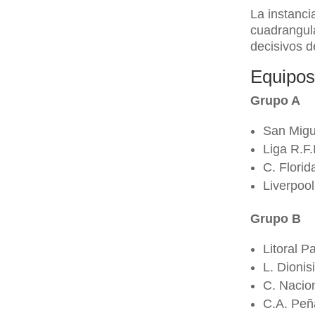
La instanci
cuadrangula
decisivos d
Equipos
Grupo A
San Migu
Liga R.F.
C. Florid
Liverpool
Grupo B
Litoral 
L. Dionis
C. Nacion
C.A. Peñ