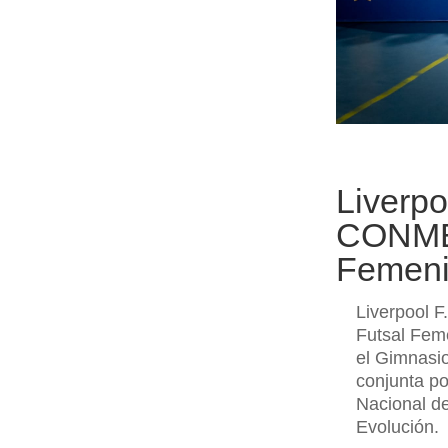
Liverpo
CONMEB
Femen
Liverpool 
Futsal Feme
el Gimnasi
conjunta po
Nacional d
Evolución.