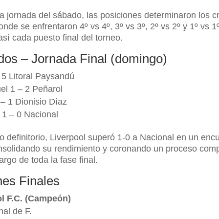
la jornada del sábado, las posiciones determinaron los c
nde se enfrentaron 4º vs 4º, 3º vs 3º, 2º vs 2º y 1º vs 1º
así cada puesto final del torneo.
dos – Jornada Final (domingo)
 5 Litoral Paysandú
el 1 – 2 Peñarol
 – 1 Dionisio Díaz
 1 – 0 Nacional
do definitorio, Liverpool superó 1-0 a Nacional en un enc
nsolidando su rendimiento y coronando un proceso comp
largo de toda la fase final.
nes Finales
ol F.C. (Campeón)
nal de F.