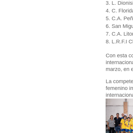
L. Dionis
C. Florid
C.A. Peñ
San Migu
C.A. Lit
L.R.F.I 
Con esta c
internacion
marzo, en 
La competen
femenino in
internacion