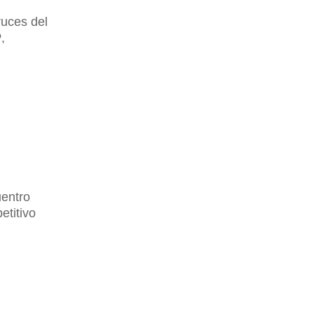
ruces del
,
uentro
etitivo