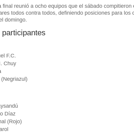
a final reunió a ocho equipos que el sábado compitieron
res todos contra todos, definiendo posiciones para los 
el domingo.
 participantes
el F.C.
I. Chuy
a
 (Negriazul)
Paysandú
io Díaz
al (Rojo)
arol