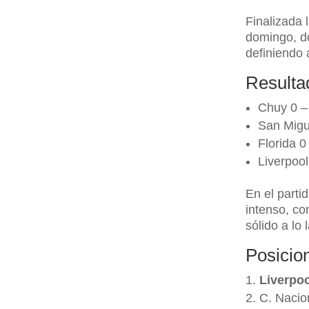
Finalizada 
domingo, do
definiendo 
Resulta
Chuy 0 –
San Migu
Florida 0
Liverpool
En el parti
intenso, co
sólido a lo 
Posicio
Liverpo
C. Nacio