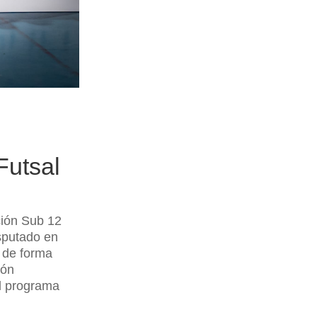
utsal
ión Sub 12
isputado en
 de forma
ión
l programa