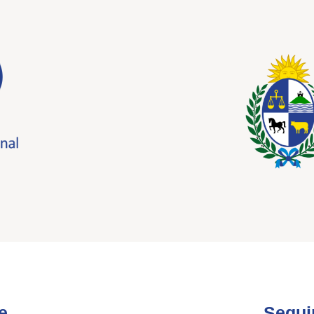
e
Segui