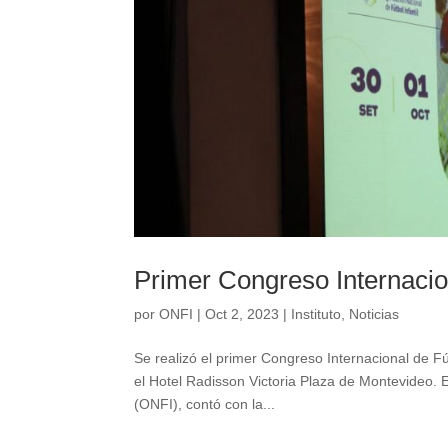
Primer Congreso Internacion
por
ONFI
|
Oct 2, 2023
|
Instituto
,
Noticias
Se realizó el primer Congreso Internacional de Fú
el Hotel Radisson Victoria Plaza de Montevideo. E
(ONFI), contó con la...