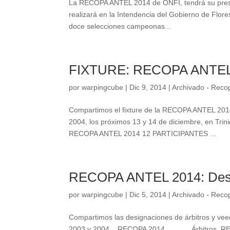
La RECOPA ANTEL 2014 de ONFI, tendrá su presen
realizará en la Intendencia del Gobierno de Flor
doce selecciones campeonas...
FIXTURE: RECOPA ANTEL
por
warpingcube
|
Dic 9, 2014
|
Archivado - Reco
Compartimos el fixture de la RECOPA ANTEL 2014
2004, los próximos 13 y 14 de diciembre, 
RECOPA ANTEL 2014 12 PARTICIPANTES ...
RECOPA ANTEL 2014: Des
por
warpingcube
|
Dic 5, 2014
|
Archivado - Reco
Compartimos las designaciones de árbitros y ve
2003 y 2004. RECOPA 2014 Árbitros RE