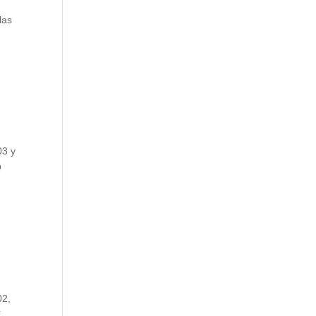
las
03 y
O
02,
E