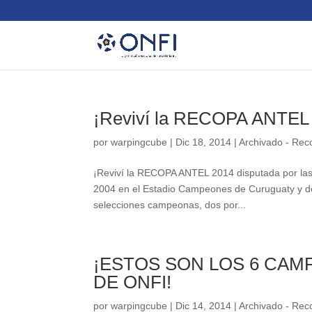
¡Reviví la RECOPA ANTEL
por
warpingcube
|
Dic 18, 2014
|
Archivado - Re
¡Reviví la RECOPA ANTEL 2014 disputada por las
2004 en el Estadio Campeones de Curuguaty y del 
selecciones campeonas, dos por...
¡ESTOS SON LOS 6 CAM
DE ONFI!
por
warpingcube
|
Dic 14, 2014
|
Archivado - Re